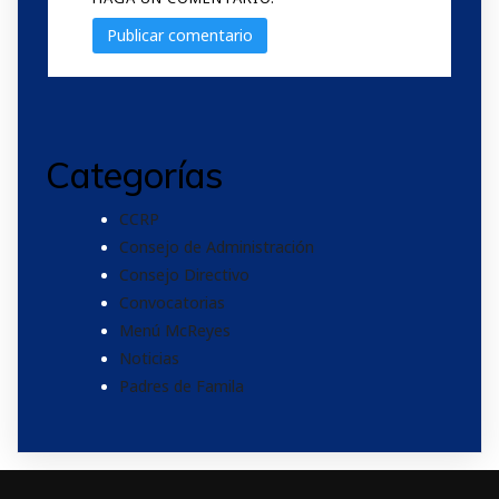
Categorías
CCRP
Consejo de Administración
Consejo Directivo
Convocatorias
Menú McReyes
Noticias
Padres de Famila