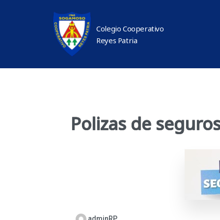
Colegio Cooperativo
Reyes Patria
Polizas de seguros
adminRP