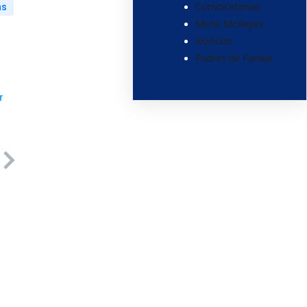
Convocatorias
as
Menú McReyes
Noticias
Padres de Famila
r