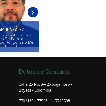
›
AR GONZÁLEZ
esentante De Los
MARIANA MARTÍNEZ
es De Familia -
ido Por Consejo De
Representante De Los
nistración
Estudiantes
Datos de Contacto
Calle 26 No. 9A-26 Sogamoso -
Boyacá - Colombia
7702160 - 7750611 - 7719598