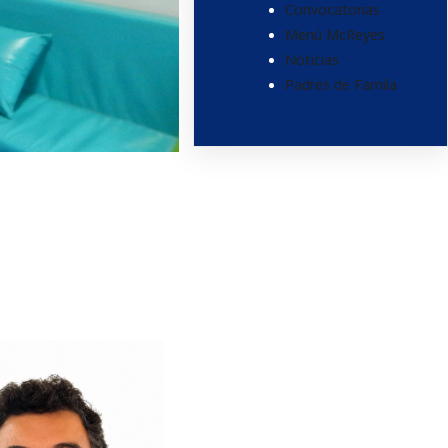
Convocatorias
Menú McReyes
Noticias
Padres de Famila