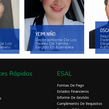
OSC
YEIMI NIÑO
Repr
Representante De Los
Padr
De Los
Padres De Familia -
Eleg
lerato
Elegido En Asamblea
Admi
ces Rápidos
ESAL
Formas De Pago
Estados Financieros
Informe De Gestión
s
Cumplimiento De Requisitos