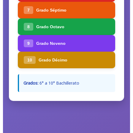
7
Grado Séptimo
8
Grado Octavo
9
Grado Noveno
10
Grado Décimo
Grados:
6° a 10° Bachillerato