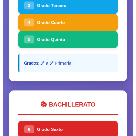
3
Grado Tercero
4
Grado Cuarto
5
Grado Quinto
Grados:
3° a 5° Primaria
📚 BACHILLERATO
6
Grado Sexto