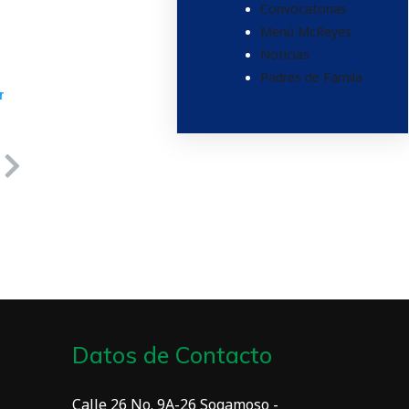
Convocatorias
Menú McReyes
Noticias
Padres de Famila
r
Datos de Contacto
Calle 26 No. 9A-26 Sogamoso -