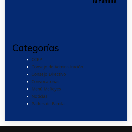
la Familia
Categorías
CCRP
Consejo de Administración
Consejo Directivo
Convocatorias
Menú McReyes
Noticias
Padres de Famila