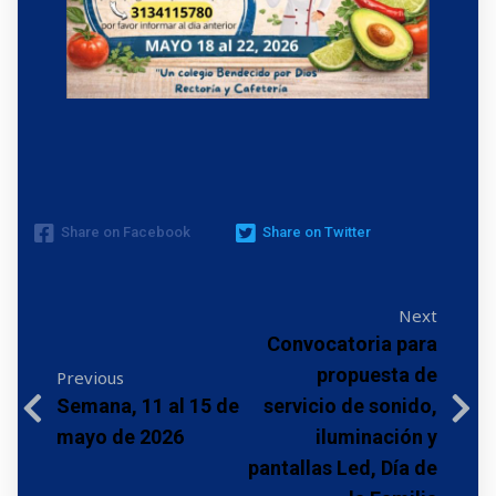
Share on Facebook
Share on Twitter
Next
Convocatoria para
propuesta de
Previous
Semana, 11 al 15 de
servicio de sonido,
mayo de 2026
iluminación y
pantallas Led, Día de