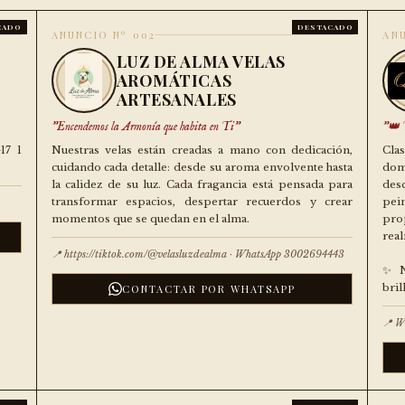
CADO
DESTACADO
ANUNCIO Nº 002
ANU
LUZ DE ALMA VELAS
AROMÁTICAS
ARTESANALES
"Encendemos la Armonía que habita en Ti"
"👑 T
17 1
Nuestras velas están creadas a mano con dedicación,
Cla
cuidando cada detalle: desde su aroma envolvente hasta
dom
la calidez de su luz. Cada fragancia está pensada para
des
transformar espacios, despertar recuerdos y crear
pei
momentos que se quedan en el alma.
pro
real
📍 https://tiktok.com/@velasluzdealma · WhatsApp 3002694443
✨ N
bril
CONTACTAR POR WHATSAPP
📍 W