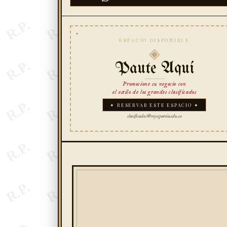
ESPACIO DISPONIBLE
◈
Paute Aquí
Promocione su negocio con
el estilo de los grandes clasificados
✦ RESERVAR ESTE ESPACIO ✦
clasificados@reyespatria.edu.co