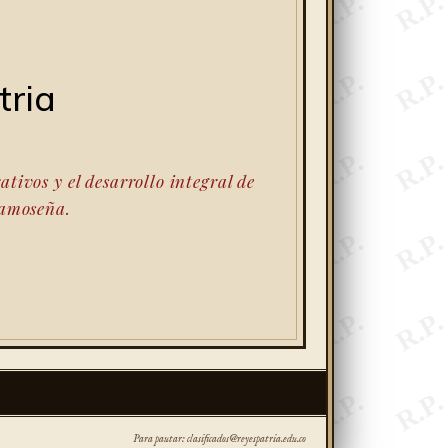
tria
ivos y el desarrollo integral de
gamoseña.
Para pautar: clasificados@reyespatria.edu.co