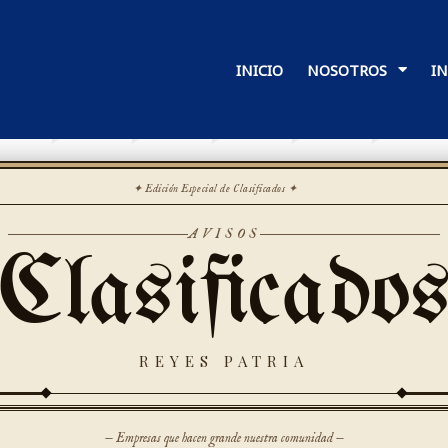
INICIO
NOSOTROS
I
✦ Edición Especial de Clasificados ✦
AVISOS
Clasificado
REYES PATRIA
— Empresas que hacen grande nuestra comunidad —