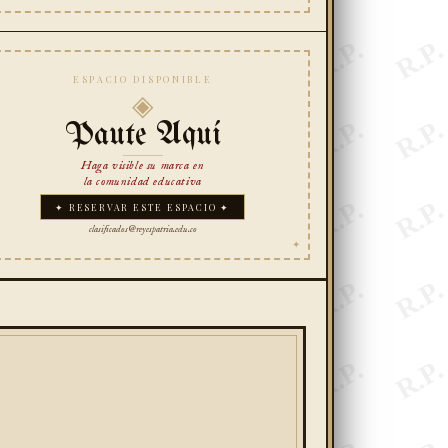
ESPACIO DISPONIBLE
◈
Paute Aquí
Haga visible su marca en
la comunidad educativa
✦ RESERVAR ESTE ESPACIO ✦
clasificados@reyespatria.edu.co