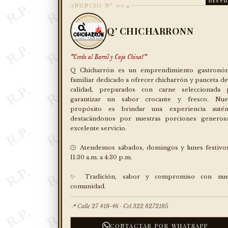
DESTA
ANUNCIO Nº 004
Q' CHICHARRONN
"Cerdo al Barril y Caja China!"
Q Chicharrón es un emprendimiento gastronó
familiar dedicado a ofrecer chicharrón y panceta de 
calidad, preparados con carne seleccionada 
garantizar un sabor crocante y fresco. Nue
propósito es brindar una experiencia autént
destacándonos por nuestras porciones generos
excelente servicio.
🕒 Atendemos sábados, domingos y lunes festivo
11:30 a.m. a 4:30 p.m.
✨ Tradición, sabor y compromiso con nue
comunidad.
📍 Calle 27 #18-46 · Cel 322 8272185
CONTACTAR POR WHATSAPP