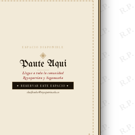
ESPACIO DISPONIBLE
◈
Paute Aqui
Llegue a toda la comunidad
Reyespatrista y Sogamoseña
✦ RESERVAR ESTE ESPACIO ✦
clasificados@reyespatria.edu.co