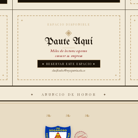
ESPACIO DISPONIBLE
◈
Paute Aquí
Miles de lectores esperan
conocer su empresa
✦ RESERVAR ESTE ESPACIO ✦
clasificados@reyespatria.edu.co
✦ ANUNCIO DE HONOR ✦
❧ ❧ ❧