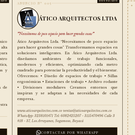
CADO
DESTACADO
ANUNCIO Nº 005
ÁTICO ARQUITECTOS LTDA
"Necesitamos de poco espacio para hacer grandes cosas"
mico
Ático Arquitectos Ltda. “Necesitamos de poco espacio
alta
para hacer grandes cosas” Transformamos espacios en
para
soluciones inteligentes. En Ático Arquitectos Ltda.
stro
diseñamos ambientes de trabajo funcionales,
ica,
modernos y eficientes, optimizando cada metro
as y
cuadrado para potenciar la productividad y el bienestar.
Ofrecemos: • Diseño de espacios de trabajo • Sillas
ergonómicas • Estaciones de trabajo • Archivo rodante
s de
• Divisiones modulares Creamos entornos que
inspiran y se adaptan a las necesidades de cada
empresa..
stra
www.aticoarquitectos.com.co ventas@aticoarquitectos.com.co
WhatsApp: 3238101471 Tel: 6082425207 - 3115470496 Calle 3
#18 - 37, Los Arrayanes, Sogamoso, Boyacá
CONTACTAR POR WHATSAPP