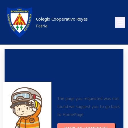
Colegio Cooperativo Reyes
Patria
The page you requested was not
found we suggest you to go back
to HomePage