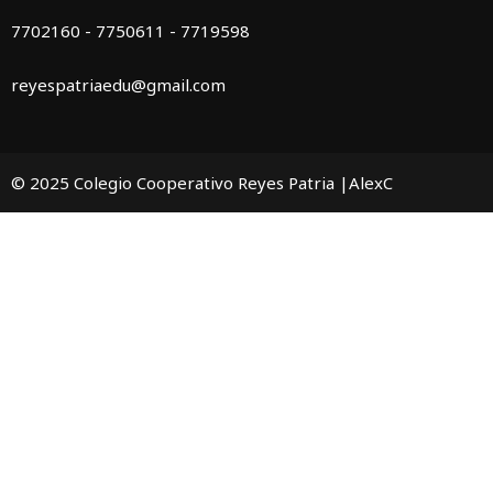
7702160 - 7750611 - 7719598
reyespatriaedu@gmail.com
© 2025 Colegio Cooperativo Reyes Patria |AlexC