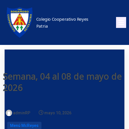
Colegio Cooperativo Reyes
Patria
Semana, 04 al 08 de mayo de
2026
adminRP
mayo 10, 2026
Menú McReyes