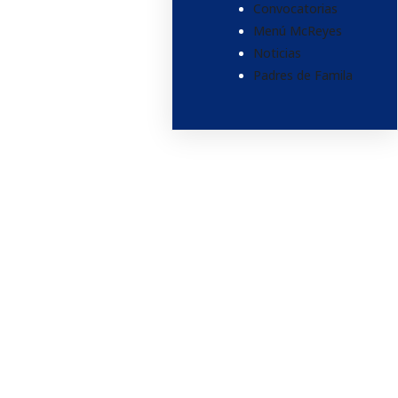
Convocatorias
Menú McReyes
Noticias
Padres de Famila