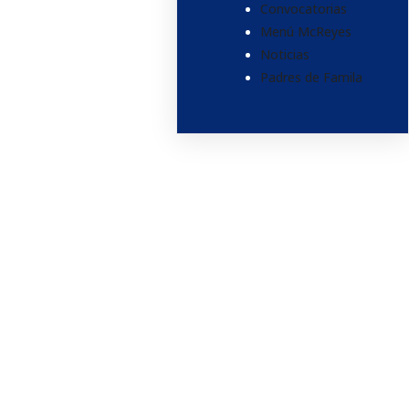
Convocatorias
Menú McReyes
Noticias
Padres de Famila